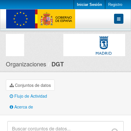
Iniciar Sesión
Registro
Conjuntos de datos
Organizaciones
Acerca de
Organizaciones
DGT
Conjuntos de datos
Flujo de Actividad
Acerca de