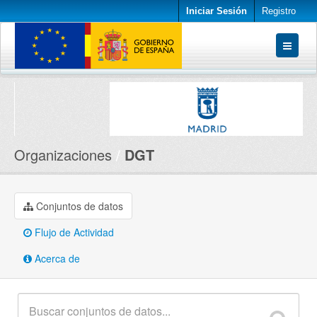
Iniciar Sesión
Registro
Conjuntos de datos
Organizaciones
Acerca de
Organizaciones
DGT
Conjuntos de datos
Flujo de Actividad
Acerca de