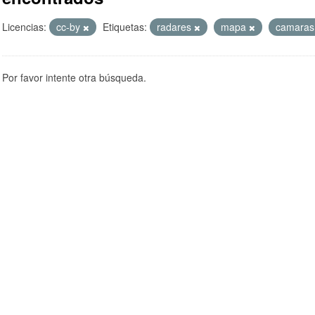
Licencias:
cc-by
Etiquetas:
radares
mapa
camara
Por favor intente otra búsqueda.