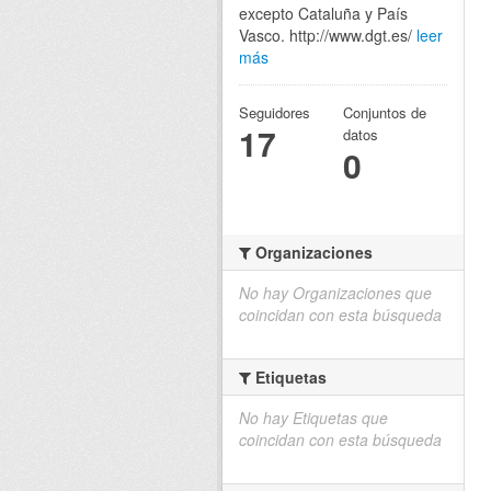
excepto Cataluña y País
Vasco. http://www.dgt.es/
leer
más
Seguidores
Conjuntos de
17
datos
0
Organizaciones
No hay Organizaciones que
coincidan con esta búsqueda
Etiquetas
No hay Etiquetas que
coincidan con esta búsqueda