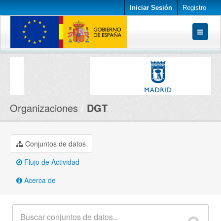
Iniciar Sesión
Registro
Conjuntos de datos
Organizaciones
Acerca de
Organizaciones
DGT
Conjuntos de datos
Flujo de Actividad
Acerca de