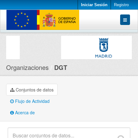
Iniciar Sesión
Registro
Conjuntos de datos
Organizaciones
Acerca de
Organizaciones
DGT
Conjuntos de datos
Flujo de Actividad
Acerca de