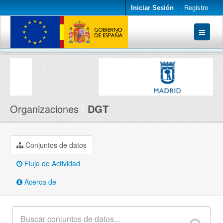
Iniciar Sesión
Registro
Conjuntos de datos
Organizaciones
Acerca de
Organizaciones
DGT
Conjuntos de datos
Flujo de Actividad
Acerca de