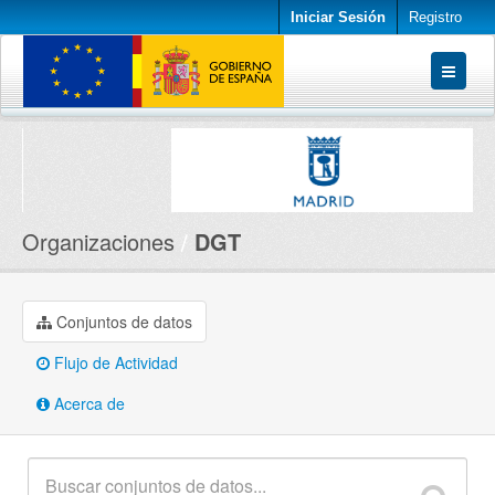
Iniciar Sesión
Registro
Conjuntos de datos
Organizaciones
Acerca de
Organizaciones
DGT
Conjuntos de datos
Flujo de Actividad
Acerca de