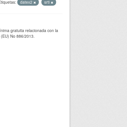
Etiquetas:
datex2
srti
ínima gratuita relacionada con la
(EU) No 886/2013.