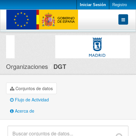
Iniciar Sesión
Registro
Conjuntos de datos
Organizaciones
Acerca de
Organizaciones
DGT
Conjuntos de datos
Flujo de Actividad
Acerca de