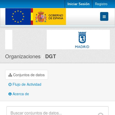
Iniciar Sesión
Registro
Conjuntos de datos
Organizaciones
Acerca de
Organizaciones
DGT
Conjuntos de datos
Flujo de Actividad
Acerca de