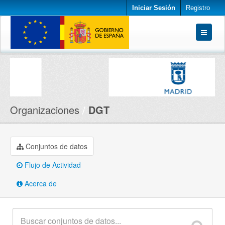
Iniciar Sesión
Registro
Conjuntos de datos
Organizaciones
Acerca de
Organizaciones
DGT
Conjuntos de datos
Flujo de Actividad
Acerca de