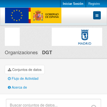
Iniciar Sesión
Registro
Conjuntos de datos
Organizaciones
Acerca de
Organizaciones
DGT
Conjuntos de datos
Flujo de Actividad
Acerca de