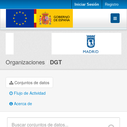
Iniciar Sesión
Registro
Conjuntos de datos
Organizaciones
Acerca de
Organizaciones
DGT
Conjuntos de datos
Flujo de Actividad
Acerca de