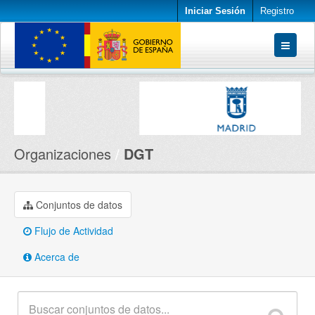
Iniciar Sesión
Registro
Conjuntos de datos
Organizaciones
Acerca de
Organizaciones
DGT
Conjuntos de datos
Flujo de Actividad
Acerca de