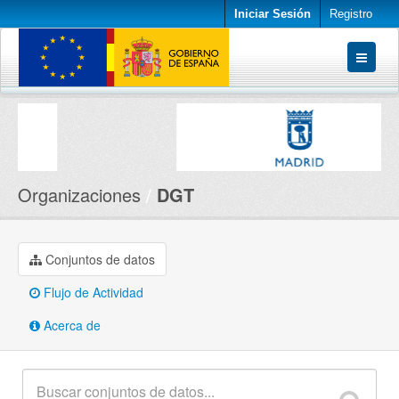
Iniciar Sesión
Registro
Conjuntos de datos
Organizaciones
Acerca de
Organizaciones
DGT
Conjuntos de datos
Flujo de Actividad
Acerca de