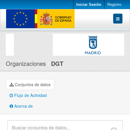
Iniciar Sesión
Registro
Conjuntos de datos
Organizaciones
Acerca de
Organizaciones
DGT
Conjuntos de datos
Flujo de Actividad
Acerca de