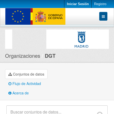
Iniciar Sesión
Registro
Conjuntos de datos
Organizaciones
Acerca de
Organizaciones
DGT
Conjuntos de datos
Flujo de Actividad
Acerca de