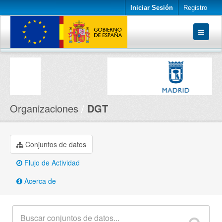
Iniciar Sesión
Registro
Conjuntos de datos
Organizaciones
Acerca de
Organizaciones
DGT
Conjuntos de datos
Flujo de Actividad
Acerca de