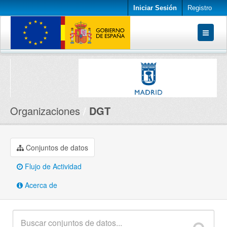
Iniciar Sesión
Registro
Conjuntos de datos
Organizaciones
Acerca de
Organizaciones
DGT
Conjuntos de datos
Flujo de Actividad
Acerca de