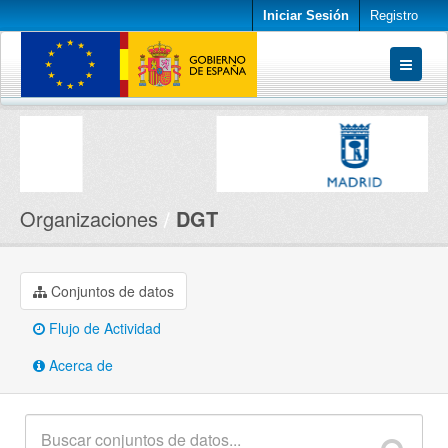
Iniciar Sesión
Registro
Conjuntos de datos
Organizaciones
Acerca de
Organizaciones
DGT
Conjuntos de datos
Flujo de Actividad
Acerca de