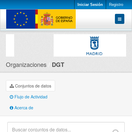
Iniciar Sesión
Registro
Conjuntos de datos
Organizaciones
Acerca de
Organizaciones
DGT
Conjuntos de datos
Flujo de Actividad
Acerca de