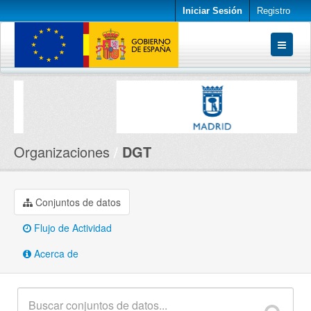
Iniciar Sesión
Registro
Conjuntos de datos
Organizaciones
Acerca de
Organizaciones
DGT
Conjuntos de datos
Flujo de Actividad
Acerca de