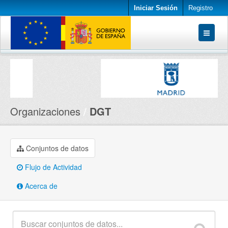
Iniciar Sesión
Registro
Conjuntos de datos
Organizaciones
Acerca de
Organizaciones
DGT
Conjuntos de datos
Flujo de Actividad
Acerca de