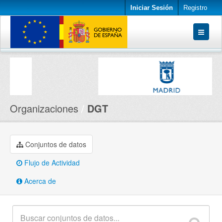
Iniciar Sesión
Registro
Conjuntos de datos
Organizaciones
Acerca de
Organizaciones
DGT
Conjuntos de datos
Flujo de Actividad
Acerca de