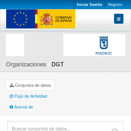
Iniciar Sesión
Registro
Conjuntos de datos
Organizaciones
Acerca de
Organizaciones
DGT
Conjuntos de datos
Flujo de Actividad
Acerca de