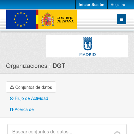
Iniciar Sesión
Registro
Conjuntos de datos
Organizaciones
Acerca de
Organizaciones
DGT
Conjuntos de datos
Flujo de Actividad
Acerca de