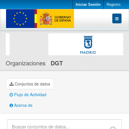
Iniciar Sesión
Registro
Conjuntos de datos
Organizaciones
Acerca de
Organizaciones
DGT
Conjuntos de datos
Flujo de Actividad
Acerca de