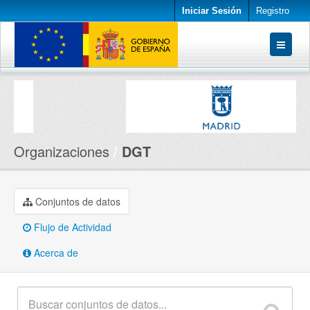
Iniciar Sesión
Registro
Conjuntos de datos
Organizaciones
Acerca de
Organizaciones
DGT
Conjuntos de datos
Flujo de Actividad
Acerca de