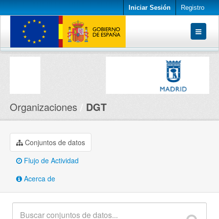
Iniciar Sesión
Registro
Conjuntos de datos
Organizaciones
Acerca de
Organizaciones
DGT
Conjuntos de datos
Flujo de Actividad
Acerca de