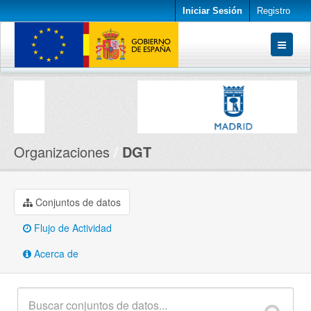
Iniciar Sesión
Registro
Conjuntos de datos
Organizaciones
Acerca de
Organizaciones
DGT
Conjuntos de datos
Flujo de Actividad
Acerca de