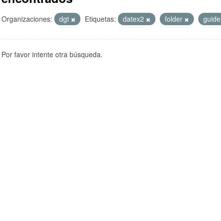
Organizaciones:
dgt
Etiquetas:
datex2
folder
guid
Por favor intente otra búsqueda.