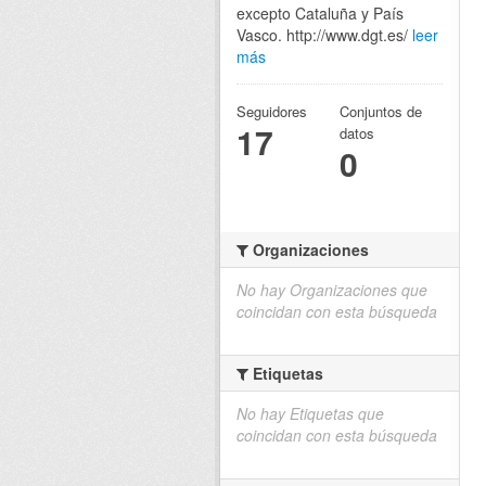
excepto Cataluña y País
Vasco. http://www.dgt.es/
leer
más
Seguidores
Conjuntos de
17
datos
0
Organizaciones
No hay Organizaciones que
coincidan con esta búsqueda
Etiquetas
No hay Etiquetas que
coincidan con esta búsqueda