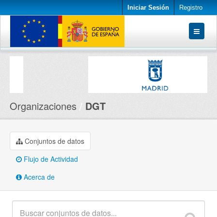
Iniciar Sesión
Registro
Conjuntos de datos
Organizaciones
Acerca de
Organizaciones
DGT
Conjuntos de datos
Flujo de Actividad
Acerca de