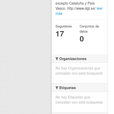
excepto Cataluña y País
Vasco. http://www.dgt.es/
leer
más
Seguidores
Conjuntos de
17
datos
0
Organizaciones
No hay Organizaciones que
coincidan con esta búsqueda
Etiquetas
No hay Etiquetas que
coincidan con esta búsqueda