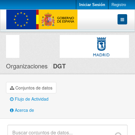
Iniciar Sesión
Registro
Conjuntos de datos
Organizaciones
Acerca de
Organizaciones
DGT
Conjuntos de datos
Flujo de Actividad
Acerca de