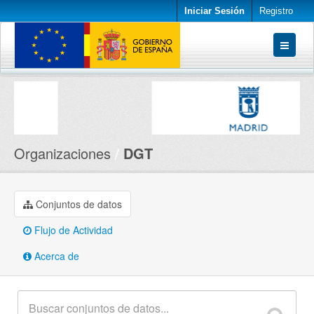
Iniciar Sesión
Registro
Conjuntos de datos
Organizaciones
Acerca de
Organizaciones
DGT
Conjuntos de datos
Flujo de Actividad
Acerca de