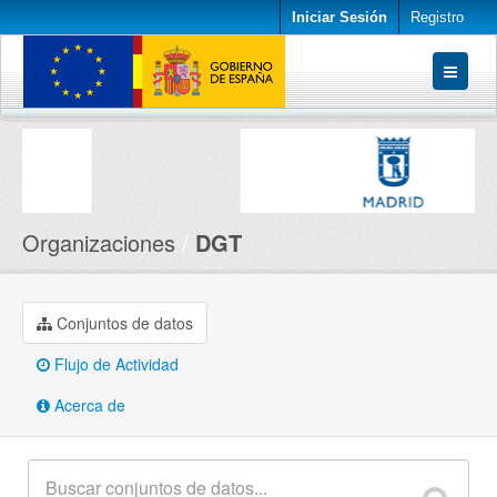
Iniciar Sesión
Registro
Conjuntos de datos
Organizaciones
Acerca de
Organizaciones
DGT
Conjuntos de datos
Flujo de Actividad
Acerca de