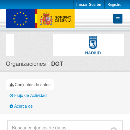
Iniciar Sesión
Registro
Conjuntos de datos
Organizaciones
Acerca de
Organizaciones
DGT
Conjuntos de datos
Flujo de Actividad
Acerca de