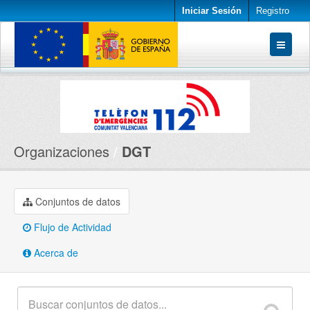
Iniciar Sesión
Registro
Conjuntos de datos
Organizaciones
Acerca de
Organizaciones
DGT
Conjuntos de datos
Flujo de Actividad
Acerca de