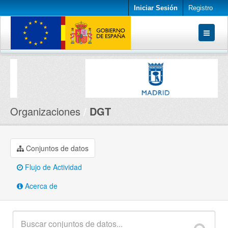
Iniciar Sesión
Registro
Conjuntos de datos
Organizaciones
Acerca de
Organizaciones
DGT
Conjuntos de datos
Flujo de Actividad
Acerca de