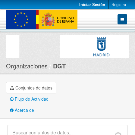
Iniciar Sesión
Registro
Conjuntos de datos
Organizaciones
Acerca de
Organizaciones
DGT
Conjuntos de datos
Flujo de Actividad
Acerca de