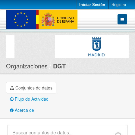
Iniciar Sesión
Registro
Conjuntos de datos
Organizaciones
Acerca de
Organizaciones
DGT
Conjuntos de datos
Flujo de Actividad
Acerca de