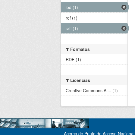
lod (1)
rdf (1)
srti (1)
Formatos
RDF (1)
Licencias
Creative Commons At... (1)
Acerca de Punto de Acceso Nacional 