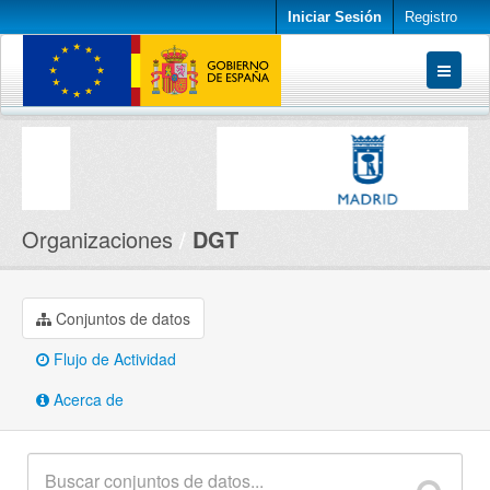
Iniciar Sesión
Registro
Conjuntos de datos
Organizaciones
Acerca de
Organizaciones
DGT
Conjuntos de datos
Flujo de Actividad
Acerca de