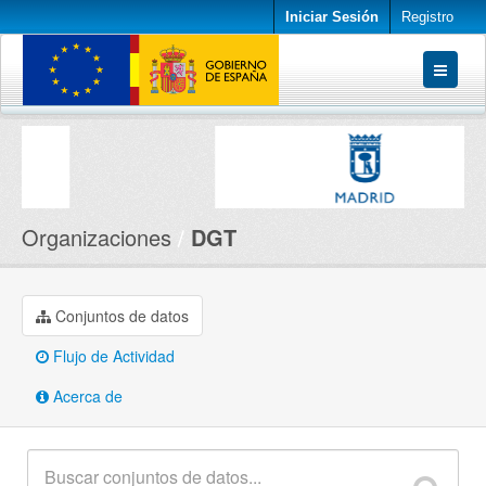
Iniciar Sesión
Registro
Conjuntos de datos
Organizaciones
Acerca de
Organizaciones
DGT
Conjuntos de datos
Flujo de Actividad
Acerca de