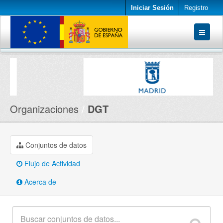
Iniciar Sesión
Registro
Conjuntos de datos
Organizaciones
Acerca de
Organizaciones
DGT
Conjuntos de datos
Flujo de Actividad
Acerca de