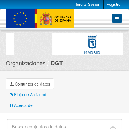
Iniciar Sesión
Registro
Conjuntos de datos
Organizaciones
Acerca de
Organizaciones
DGT
Conjuntos de datos
Flujo de Actividad
Acerca de