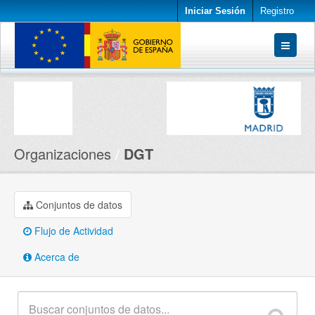
Iniciar Sesión
Registro
Conjuntos de datos
Organizaciones
Acerca de
Organizaciones
DGT
Conjuntos de datos
Flujo de Actividad
Acerca de