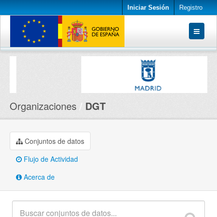
Iniciar Sesión
Registro
Conjuntos de datos
Organizaciones
Acerca de
Organizaciones
DGT
Conjuntos de datos
Flujo de Actividad
Acerca de