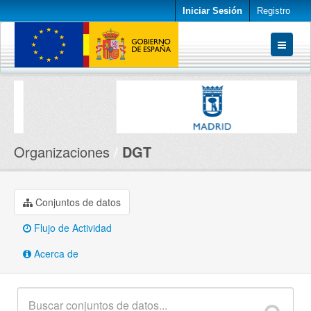
Iniciar Sesión
Registro
Conjuntos de datos
Organizaciones
Acerca de
Organizaciones
DGT
Conjuntos de datos
Flujo de Actividad
Acerca de