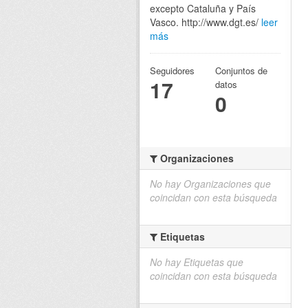
excepto Cataluña y País
Vasco. http://www.dgt.es/
leer
más
Seguidores
Conjuntos de
17
datos
0
Organizaciones
No hay Organizaciones que
coincidan con esta búsqueda
Etiquetas
No hay Etiquetas que
coincidan con esta búsqueda